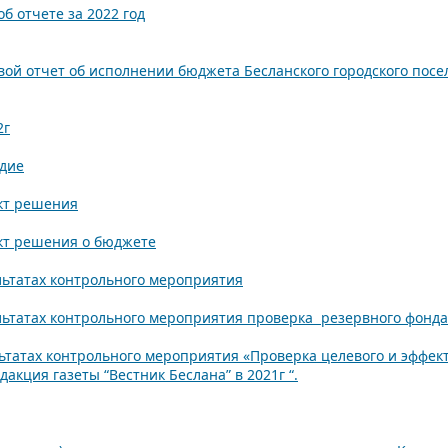
б отчете за 2022 год
вой отчет об исполнении бюджета Бесланского городского по
2г
одие
кт решения
кт решения о бюджете
ьтатах контрольного мероприятия
ьтатах контрольного мероприятия проверка резервного фонда
татах контрольного мероприятия «Проверка целевого и эффек
акция газеты “Вестник Беслана” в 2021г “.