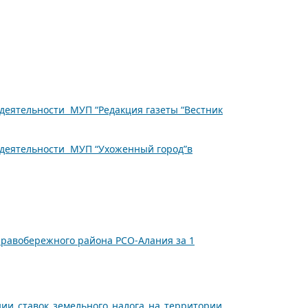
деятельности МУП “Редакция газеты “Вестник
 деятельности МУП “Ухоженный город”в
Правобережного района РСО-Алания за 1
и_ставок_земельного_налога_на_территории_г.Беслан