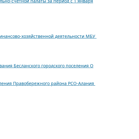
ьно-счетной палаты за период с 1 января
финансово-хозяйственной деятельности МБУ
ания Бесланского городского поселения О
селения Правобережного района РСО-Алания