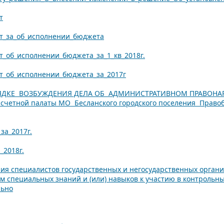
т
т_за_об_исполнении_бюджета
т_об_исполнении_бюджета_за_1_кв_2018г.
т_об_исполнении_бюджета_за_2017г
ЯДКЕ ВОЗБУЖДЕНИЯ ДЕЛА ОБ АДМИНИСТРАТИВНОМ ПРАВОНА
счетной палаты МО Бесланского городского поселения Право
за_2017г.
_2018г.
я специалистов государственных и негосударственных организ
 специальных знаний и (или) навыков к участию в контрольны
льно