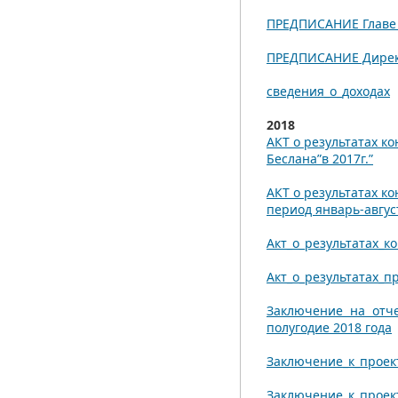
ПРЕДПИСАНИЕ Главе 
ПРЕДПИСАНИЕ Дирек
сведения_о_доходах
2018
АКТ о результатах к
Беслана”в 2017г.”
АКТ о результатах 
период январь-август
Акт_о_результатах_к
Акт_о_результатах_
Заключение на отче
полугодие 2018 года
Заключение_к_проек
Заключение_к_проек