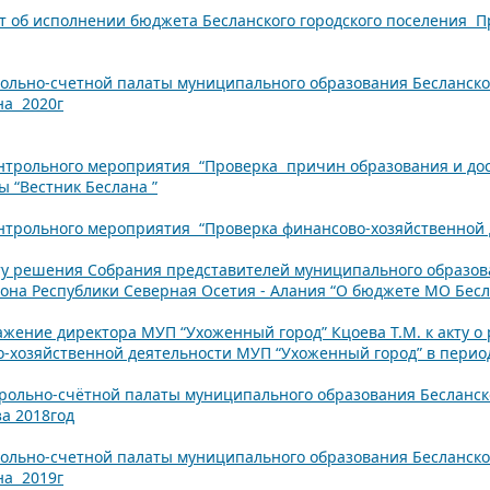
 об исполнении бюджета Бесланского городского поселения П
льно-счетной палаты муниципального образования Бесланског
на 2020г
контрольного мероприятия “Проверка причин образования и до
ы “Вестник Беслана ”
онтрольного мероприятия “Проверка финансово-хозяйственной 
ту решения Собрания представителей муниципального образова
на Республики Северная Осетия - Алания “О бюджете МО Беслан
жение директора МУП “Ухоженный город” Кцоева Т.М. к акту о
-хозяйственной деятельности МУП “Ухоженный город” в период 
трольно-счётной палаты муниципального образования Бесланск
а 2018год
льно-счетной палаты муниципального образования Бесланског
на 2019г