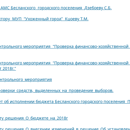
АМС Бесланского городского поселения Дзебоеву С.Б.
тору МУП “Ухоженный город” Кцоеву Т.М.
онтрольного мероприятия “Проверка финансово-хозяйственной 
контрольного мероприятия “Проверка финансово-хозяйственной
 2018г.”
онтрольного_мероприятия
проверки_средств,_выделенных_на_проведение_выборов.
т об исполнении бюджета Бесланского городского поселения 
ту_решения_О_бюджете_на_2018г
ту_решения_О_внесении_изменений_в_решение_Об_установлени