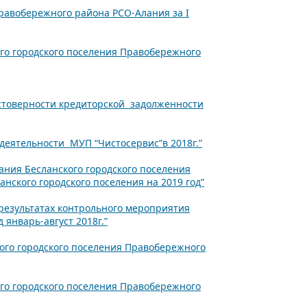
равобережного района РСО-Алания за I
о городского поселения Правобережного
стоверности кредиторской задолженности
деятельности МУП “Чистосервис”в 2018г.”
ния Бесланского городского поселения
ского городского поселения на 2019 год”
 результатах контрольного мероприятия
январь-август 2018г.”
ого городского поселения Правобережного
о городского поселения Правобережного