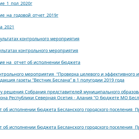
ие_1_пол_2020г
ие_на_годовой_отчет_2019г
за_2021
зультатах контрольного мероприятия
зультатах контрольного мероприятия
ние на отчет об исполнении бюджета
онтрольного мероприятия “Проверка целевого и эффективного 
акция газеты “Вестник Беслана” в 1 полугодии 2019 года
ту решения Собрания представителей муниципального образова
на Республики Северная Осетия - Алания “О бюджете МО Беслан
т об исполнении бюджета Бесланского городского поселения П
 об исполнении бюджета Бесланского городского поселения П