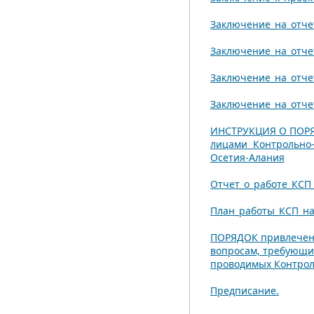
Заключение_на_отче
Заключение_на_отче
Заключение_на_отче
Заключение_на_отче
ИНСТРУКЦИЯ О ПОР
лицами Контрольно-
Осетия-Алания
Отчет_о_работе_КСП_
План_работы_КСП_на
ПОРЯДОК привлечени
вопросам, требующим
проводимых Контро
Предписание.