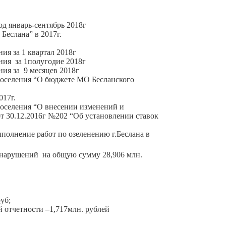
д январь-сентябрь 2018г
Беслана” в 2017г.
ия за 1 квартал 2018г
ния за 1полугодие 2018г
ия за 9 месяцев 2018г
 поселения “О бюджете МО Бесланского
017г.
поселения “О внесении изменений и
т 30.12.2016г №202 “Об установлении ставок
олнение работ по озеленению г.Беслана в
арушений на общую сумму 28,906 млн.
уб;
й отчетности –1,717млн. рублей