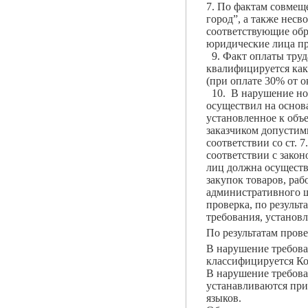
7. По фактам совмещ
город”, а также нес
соответствующие обр
юридические лица пр
9. Факт оплаты труд
квалифицируется как
(при оплате 30% от 
10. В нарушение нор
осуществил на основа
установленное к объе
заказчиком допустим
соответствии со ст. 
соответствии с зако
лиц должна осуществ
закупок товаров, раб
административного 
проверка, по резуль
требования, установле
По результатам пров
В нарушение требова
классифицируется Ко
В нарушение требован
устанавливаются при
языков.