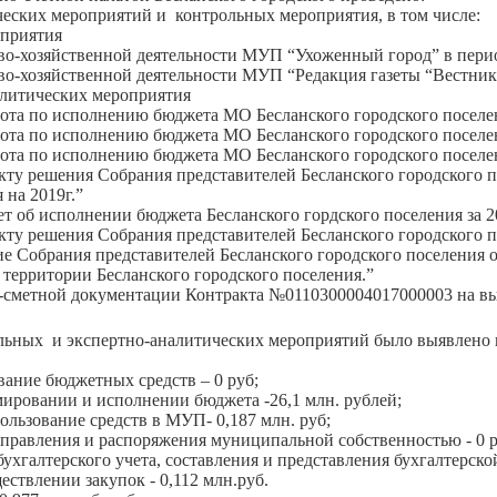
ческих мероприятий и контрольных мероприятия, в том числе:
оприятия
во-хозяйственной деятельности МУП “Ухоженный город” в перио
во-хозяйственной деятельности МУП “Редакция газеты “Вестник 
итических мероприятия
бота по исполнению бюджета МО Бесланского городского поселен
бота по исполнению бюджета МО Бесланского городского поселе
бота по исполнению бюджета МО Бесланского городского поселен
екту решения Собрания представителей Бесланского городского
 на 2019г.”
ет об исполнении бюджета Бесланского гордского поселения за 2
екту решения Собрания представителей Бесланского городского 
е Собрания представителей Бесланского городского поселения о
 территории Бесланского городского поселения.”
-сметной документации Контракта №0110300004017000003 на вып
 и экспертно-аналитических мероприятий было выявлено н
вание бюджетных средств – 0 руб;
ировании и исполнении бюджета -26,1 млн. рублей;
ользование средств в МУП- 0,187 млн. руб;
управления и распоряжения муниципальной собственностью - 0 р
ухгалтерского учета, составления и представления бухгалтерско
ствлении закупок - 0,112 млн.руб.