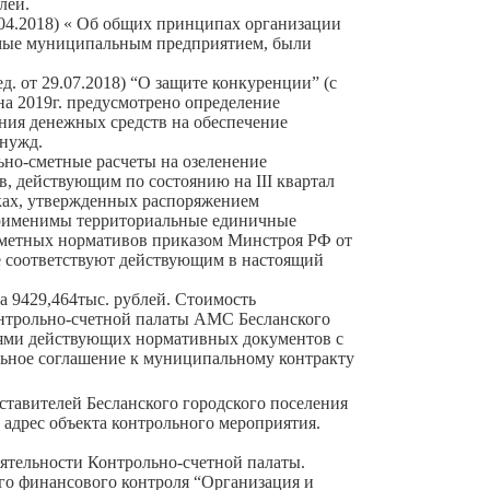
лей.
.04.2018) « Об общих принципах организации
емые муниципальным предприятием, были
 от 29.07.2018) “О защите конкуренции” (с
 на 2019г. предусмотрено определение
ния денежных средств на обеспечение
 нужд.
о-сметные расчеты на озеленение
в, действующим по состоянию на III квартал
нках, утвержденных распоряжением
 применимы территориальные единичные
сметных нормативов приказом Минстроя РФ от
те соответствуют действующим в настоящий
9429,464тыс. рублей. Стоимость
онтрольно-счетной палаты АМС Бесланского
ниями действующих нормативных документов с
ьное соглашение к муниципальному контракту
тавителей Бесланского городского поселения
адрес объекта контрольного мероприятия.
тельности Контрольно-счетной палаты.
го финансового контроля “Организация и