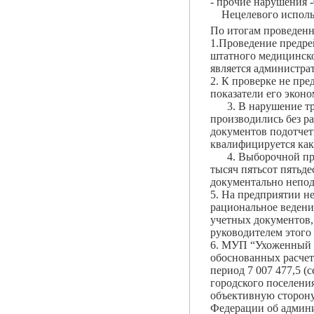
- прочие нарушения -
Нецелевого использо
По итогам проведен
1.Проведение предре
штатного медицинско
является администра
2. К проверке не пр
показатели его экон
3. В нарушение тре
производились без р
документов подотчет
квалифицируется как
4. Выборочной прове
тысяч пятьсот пятьд
документально непо
5. На предприятии не
рациональное ведени
учетных документов,
руководителем этого
6. МУП “Ухоженный г
обоснованных расчет
период 7 007 477,5 (
городского поселени
объективную сторону
Федерации об админ