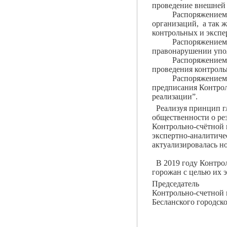
проведение внешней 
Распоряжением №12-
организаций, а так 
контрольных и экспе
Распоряжением №14-
правонарушении упо
Распоряжением №15-
проведения контроль
Распоряжением №16-
предписания Контрол
реализации”.
Реализуя принцип гл
общественности о ре
Контрольно-счётной 
экспертно-аналитиче
актуализировалась н
В 2019 году Контрол
горожан с целью их 
Председатель
Контрольно-счетной
Бесланского го