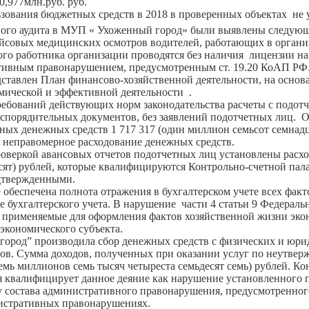
0,977млн.руб. руб.
вания бюджетных средств в 2018 в проверенных объектах не 
ного аудита в МУП « Ухоженный город» были выявлены следую
йсовых медицинских осмотров водителей, работающих в организ
го работника организации проводятся без наличия лицензии на
тивным правонарушением, предусмотренным ст. 19.20 КоАП РФ
едставлен План финансово-хозяйственной деятельности, на осно
омической и эффективной деятельности .
бований действующих норм законодательства расчеты с подо
аспорядительных документов, без заявлений подотчетных лиц. 
ных денежных средств 1 717 317 (один миллион семьсот семнадц
 неправомерное расходование денежных средств.
ркой авансовых отчетов подотчетных лиц установлены расходы
есят) рублей, которые квалифицируются Контрольно-счетной па
дтвержденными.
 обеспечена полнота отражения в бухгалтерском учете всех факт
е бухгалтерского учета. В нарушение части 4 статьи 9 Федерал
 применяемые для оформления фактов хозяйственной жизни эко
 экономического субъекта.
ород” производила сбор денежных средств с физических и юри
ов. Сумма доходов, полученных при оказании услуг по неутвер
семь миллионов семь тысяч четыреста семьдесят семь) рублей. Ко
я квалифицирует данное деяние как нарушение установленного п
 состава административного правонарушения, предусмотренного 
истративных правонарушениях.