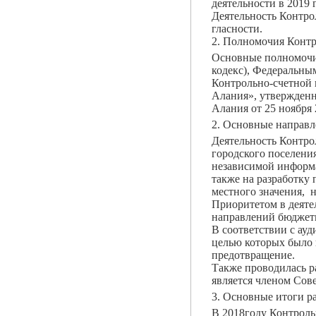
деятельности в 2019 г
Деятельность Контро
гласности.
2. Полномочия Контр
Основные полномочи
кодекс), Федеральны
Контрольно-счетной 
Алания», утвержденн
Алания от 25 ноября
2. Основные направл
Деятельность Контро
городского поселени
независимой информа
также на разработк
местного значения, 
Приоритетом в деяте
направлений бюджет
В соответствии с ау
целью которых было 
предотвращение.
Также проводилась р
является членом Сов
3. Основные итоги р
В 2018году Контроль