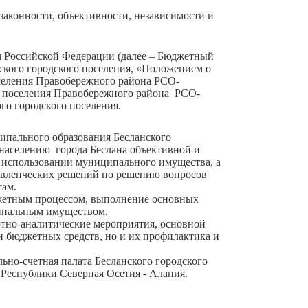
законности, объективности, независимости и
 Российской Федерации (далее – Бюджетный
ского городского поселения, «Положением о
оселения Правобережного района РСО-
о поселения Правобережного района РСО-
го городского поселения.
ципального образования Бесланского
 населению города Беслана объективной и
 использовании муниципального имущества, а
авленческих решений по решению вопросов
сам.
джетным процессом, выполнение основных
ипальным имуществом.
ртно-аналитические мероприятия, основной
и бюджетных средств, но и их профилактика и
ьно-счетная палата Бесланского городского
 Республики Северная Осетия - Алания.