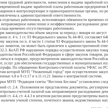
ения трудовой деятельности, начисления и выдачи заработной
воевременной выдаче заработной платы работникам предприятия
ащения в контролирующие и правоохранительные органы, по ре
ивлечены к административной ответственности.
а отдельных работников, исполняющих обязанности временно о
 неправомерное начисление и неэффективное расходование денеж
оклада временно отсутствующих работников).
м законодательства объем закупок за период с января по авгус
нии п. 4 ч. 1 ст. 93 Федерального закона № 44-ФЗ, составляет 6
му закупок по п. 4 части 1 статьи 93 Федерального закона № 4
ых лимитов, он может быть привлечен к административной ответ
7.32.3. КоАП РФ нарушение порядка осуществления закупки товаров
нодательством Российской Федерации в сфере закупок товаров, 
ляться в порядке, предусмотренном законодательством Российск
от, услуг для обеспечения государственных и муниципальных ну
штрафа. По обращению Контрольно-счетной палаты УФАС по РС
татам которой МУП “Ухоженный город” при осуществлении заку
нные ч.8 и 9 ст.17 и ч.11 ст.21 Закона о контрактной системе.
ерки МУП “Редакция газеты “Вестник Беслана” установлено сле
ний ст. 2.4. Положения не представлены документы, регулирующ
нтрольно-счетной палатой как неправомерное расходование ден
ий ст. 4.4, ст. 4.4.3 в штатном расписании предусмотрены выпл
 наличии ученой степени, почетного звания, ведомственных на