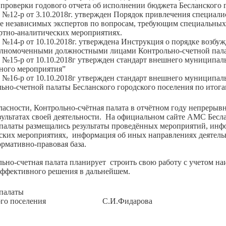
проверки годового отчета об исполнении бюджета Бесланского г
р от 3.10.2018г. утвержден Порядок привлечения специалист
же независимых экспертов по вопросам, требующим специальных 
ртно-аналитических мероприятиях.
р от 10.10.2018г. утверждена Инструкция о порядке возбужд
лномоченными должностными лицами Контрольно-счетной палат
р от 10.10.2018г утвержден стандарт внешнего муниципальн
ного мероприятия”
р от 10.10.2018г утвержден стандарт внешнего муниципальн
ьно-счетной палаты Бесланского городского поселения по итог
асности, Контрольно-счётная палата в отчётном году непреры
зультатах своей деятельности. На официальном сайте АМС Бесла
палаты размещались результаты проведённых мероприятий, инф
ских мероприятиях, информация об иных направлениях деятель
ормативно-правовая база.
ьно-счетная палата планирует строить свою работу с учетом на
эффективного решения в дальнейшем.
 палаты
родского поселения С.И.Фидарова