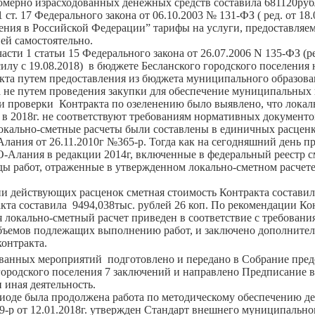
мерно израсходованных денежных средств составила 681120руб
. 17 Федерального закона от 06.10.2003 № 131-ФЗ ( ред. от 18
ения в Российской Федерации” тарифы на услуги, предоставля
ей самостоятельно.
 статьи 15 Федерального закона от 26.07.2006 N 135-ФЗ (ред.
в силу с 19.08.2018) в бюджете Бесланского городского поселения
кта путем предоставления из бюджета муниципального образова
 а не путем проведения закупки для обеспечение муниципальных
верки Контракта по озеленению было выявлено, что локальн
 в 2018г. не соответствуют требованиям нормативных документо
 локально-сметные расчеты были составлены в единичных расце
лания от 26.11.2010г №365-р. Тогда как на сегодняшний день
-Алания в редакции 2014г, включенные в федеральный реестр 
иды работ, отраженные в утвержденном локально-сметном расче
ствующих расценок сметная стоимость Контракта составила 
кта составила 9494,038тыс. рублей 26 коп. По рекомендации К
я локально-сметный расчет приведен в соответствие с требова
бъемов подлежащих выполнению работ, и заключено дополнител
онтракта.
анных мероприятий подготовлено и передано в Собрание предс
ородского поселения 7 заключений и направлено Предписание в 
 иная деятельность.
 была продолжена работа по методическому обеспечению дея
 от 12.01.2018г. утвержден Стандарт внешнего муниципально