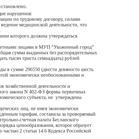
установлено.
щие нарушения:
ации по трудовому договору, силами
 ведение медицинской деятельности, что
.
вании которого должны утверждаться
тчетными лицами в МУП “Ухоженный город”
Общая сумма выданных без распорядительных
ать тысяч триста семнадцать) рублей
 в сумме 296550 (двести девяносто шесть
латой экономически необоснованными и
ов хозяйственной деятельности и
ьного закона N 402-ФЗ формы первичных
номического субъекта, не утверждены
дических лиц, не имея экономически
жденным тарифам, составила за проверяемый
нтрольно-счетная палата Бесланского
орядка ценообразования, которое образует
частью 2 статьи 14.6 Кодекса Российской