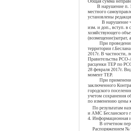
Общая сумма неправо
В нарушение п. 1 ст
местного самоуправл
установлены редакци
В нарушение части 1
изм. и доп., вступ. 
хозяйствующего объе
(возмещение)затрат,
При проведении про
территории г.Беслана
2017г. В частности,
Правительства РСО-А
расценки ТЕР по РСО
28 февраля 2017г. В
момент ТЕР.
При применении дей
заключенного Контра
городского поселени
учетом сохранения о
по изменению цены к
По результатам назв
и АМС Бесланского г
4. Информационная и
В отчетном периоде
Распоряжением № 9-р