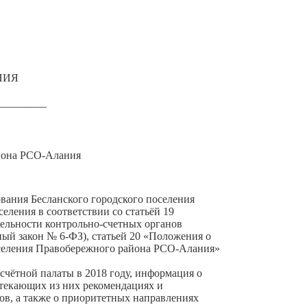
НИЯ
_________
айона РСО-Алания
вания Бесланского городского поселения
еления в соответствии со статьёй 19
тельности контрольно-счетных органов
ый закон № 6-ФЗ), статьей 20 «Положения о
оселения Правобережного района РСО-Алания»
счётной палаты в 2018 году, информация о
ытекающих из них рекомендациях и
в, а также о приоритетных направлениях