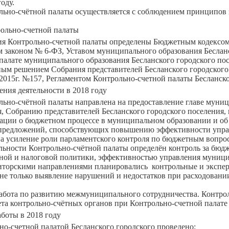
оду.
льно-счётной палаты осуществляется с соблюдением принципов 
ольно-счетной палаты
я Контрольно-счетной палаты определены Бюджетным кодексом
м законом № 6-ФЗ, Уставом муниципального образования Беслан
палате муниципального образования Бесланского городского п
ым решением Собрания представителей Бесланского городског
 2015г. №157, Регламентом Контрольно-счетной палаты Бесланско
ения деятельности в 2018 году
льно-счётной палаты направлена на предоставление главе муни
я, Собранию представителей Бесланского городского поселения,
ции о бюджетном процессе в муниципальном образовании и об
у предложений, способствующих повышению эффективности упр
на усиление роли парламентского контроля по бюджетным вопро
льности Контрольно-счётной палаты определён контроль за бю
ной и налоговой политики, эффективностью управления муниц
диторскими направлениями планировались контрольные и экспе
не только выявление нарушений и недостатков при расходовани
абота по развитию межмуниципального сотрудничества. Контрол
ета контрольно-счётных органов при Контрольно-счетной палате
аботы в 2018 году
но-счетной палатой Бесланского городского проведено: