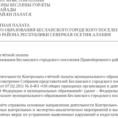
АТ ИРЫСТОН-АЛАНИ
ЙОНЫ БЕСЛÆНЫ ГОРÆТЫ
ХАЙАДЫ
АЙÆН ПАЛАТÆ
ТНАЯ ПАЛАТА
 ОБРАЗОВАНИЯ БЕСЛАНСКОГО ГОРОДСКОГО ПОСЕЛЕ
 РАЙОНА РЕСПУБЛИКИ СЕВЕРНАЯ ОСЕТИЯ-АЛАНИЯ
________________________________________________________
-счётной палаты
зования Бесланского городского поселения Правобережного р
еятельности Контрольно-счётной палаты муниципального образо
ссмотрение Собрания представителей Бесланского городского пос
 от 07.02.2011 № 6-ФЗ «Об общих принципах организации и дея
й Федерации и муниципальных образований» (далее – Федеральн
палате муниципального образования Бесланского городского п
чёте отражены основные направления деятельности Контрольно-
нных контрольных и экспертно-аналитических мероприятий и в
нятых мерах по устранению выявленных нарушений и недостатко