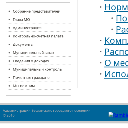
Норм
Собрание представителей
По
Глава МО
Ра
Администрация
Контрольно-счетная палата
Комп
Документы
Расп
Муниципальный заказ
О ме
Сведения о доходах
Муниципальный контроль
Испо
Почетные граждане
Мы помним
Администрация Бесланского городского поселения
© 2010