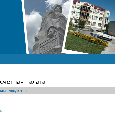
счетная палата
лата
-
Документы
x