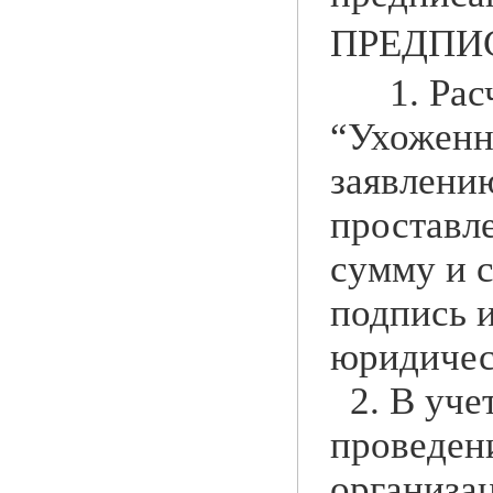
ПРЕДПИ
1. Расч
“Ухоженн
заявлени
проставл
сумму и 
подпись и
юридичес
2. В уче
проведени
организа