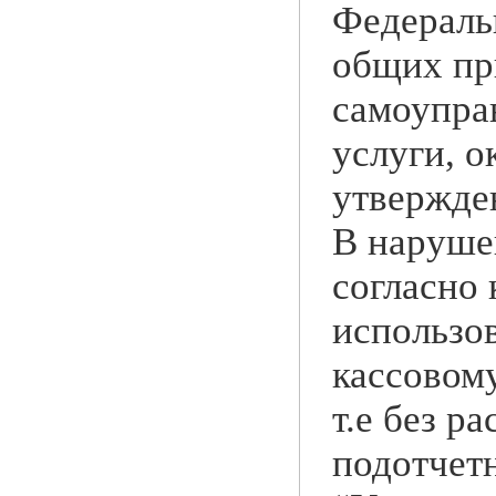
Федераль
общих пр
самоупра
услуги, 
утвержден
В наруше
согласно
использо
кассовому
т.е без р
подотчет