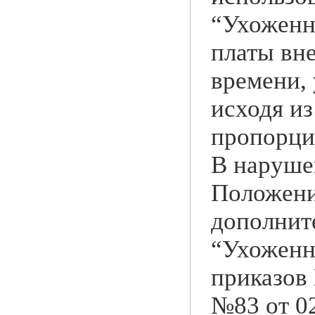
“Ухоженн
платы вн
времени, 
исходя из
пропорци
В нарушен
Положени
дополнит
“Ухоженн
приказов 
№83 от 02