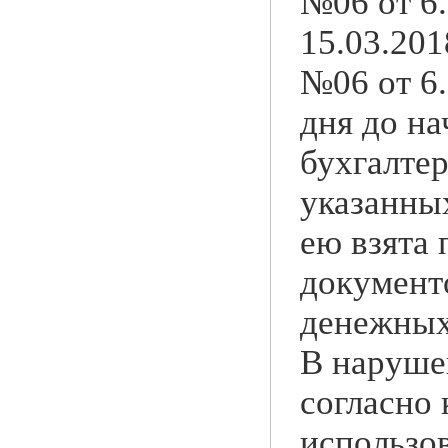
№06 от 6.
15.03.201
№06 от 6.
дня до на
бухгалте
указанных
ею взята
документо
денежных
В наруше
согласно
использо