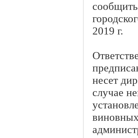
сообщить
городског
2019 г.
Ответств
предписа
несет ди
случае н
установл
виновных
администр