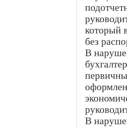
подотчет
руководи
который в
без расп
В нарушен
бухгалте
первичны
оформлен
экономич
руководит
В нарушен