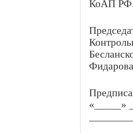
КоАП РФ
Председа
Контроль
Беслан
Фидаров
Пред
«_____»
________