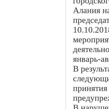
городско
Алания н
председа
10.10.20
мероприя
деятельн
январь-ав
В резуль
следующи
принятия
предупре
В наруше