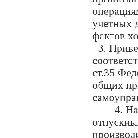
операция
учетных 
фактов х
3. Приве
соответст
ст.35 Фе
общих пр
самоупра
4. Начис
отпускны
производи