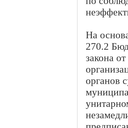
по соблю
неэффект
На основа
270.2 Бюд
закона о
организа
органов 
муниципа
унитарно
незамедл
предписа