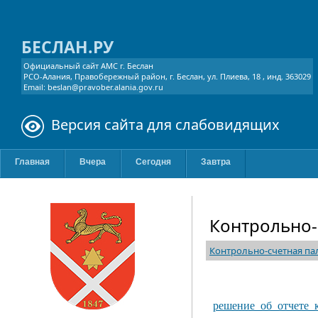
БЕСЛАН.РУ
Официальный сайт АМС г. Беслан
РСО-Алания, Правобережный район, г. Беслан, ул. Плиева, 18 , инд. 363029
Email: beslan@pravober.alania.gov.ru
Версия сайта для слабовидящих
Главная
Вчера
Сегодня
Завтра
Контрольно-
Контрольно-счетная па
решение_об_отчете_к