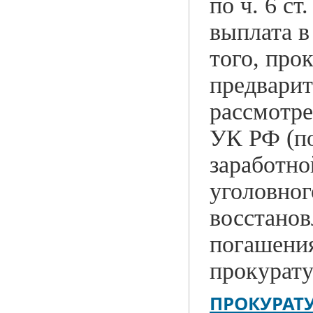
по ч. 6 с
выплата в
того, про
предварит
рассмотре
УК РФ (по
заработно
уголовног
восстанов
погашения
прокурату
ПРОКУРАТ