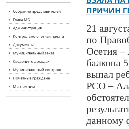
ВЗЯЛА НА
ПРИЧИН ГИ
Собрание представителей
Глава МО
21 авгус
Администрация
Контрольно-счетная палата
по Право
Документы
Осетия – 
Муниципальный заказ
балкона 5
Сведения о доходах
Муниципальный контроль
выпал ре
Почетные граждане
РСО – Ал
Мы помним
обстоятел
результа
данному ф