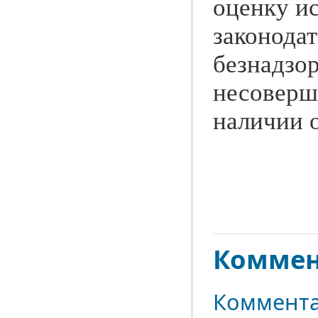
оценку и
законода
безнадзо
несоверш
наличии 
Коммен
Коммента