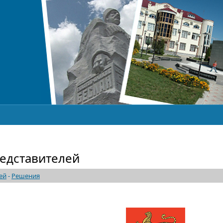
едставителей
ей
-
Решения