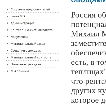
ОВОЩАМИ
Собрание представителей
Россия о
Глава МО
потенциа
Администрация
Контрольно-счетная палата
Михаил М
Документы
заместит
Муниципальный заказ
обеспечив
Сведения о доходах
Муниципальный контроль
есть, в т
Почетные граждане
теплицах"
Мы помним
что рента
других к
которое 