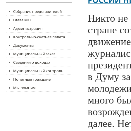
РОССИИ Н
Собрание представителей
Никто не
Глава МО
стране с
Администрация
Контрольно-счетная палата
движение
Документы
журналист
Муниципальный заказ
президен
Сведения о доходах
Муниципальный контроль
в Думу з
Почетные граждане
молодежи
Мы помним
много был
возрожде
далее. Не