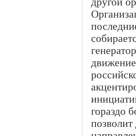
другой ор
Организа
последни
собираетс
генератор
движение,
российск
акцентиро
инициатив
гораздо 
позволит 
направле