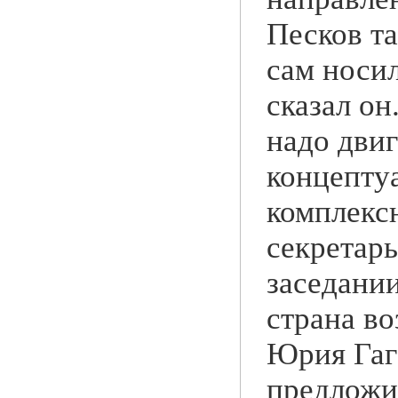
Песков та
сам носил
сказал он
надо двиг
концептуа
комплексн
секретарь
заседани
страна в
Юрия Гаг
предложи