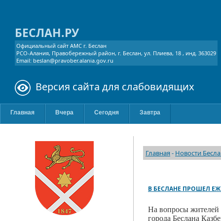
БЕСЛАН.РУ
Официальный сайт АМС г. Беслан
РСО-Алания, Правобережный район, г. Беслан, ул. Плиева, 18 , инд. 363029
Email: beslan@pravober.alania.gov.ru
Версия сайта для слабовидящих
Главная
Вчера
Сегодня
Завтра
Главная
-
Новости Бесла
В БЕСЛАНЕ ПРОШЕЛ Е
На вопросы жителей 
города Беслана Казбе