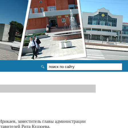
Мрикаев, заместитель главы администрации
тавителей Рита Кудзоева.