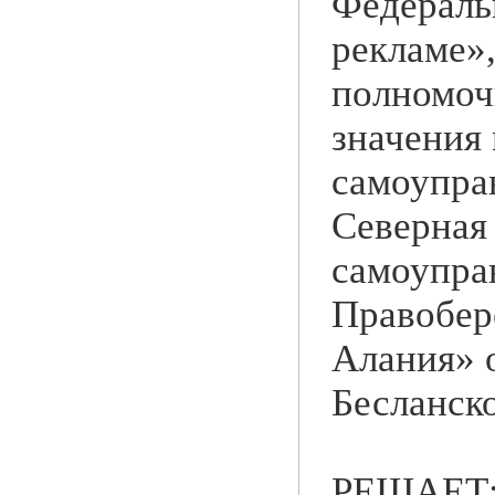
Федеральн
рекламе»,
полномоч
значения
самоупра
Северная
самоупра
Правобер
Алания» о
Бесланско
РЕШАЕТ