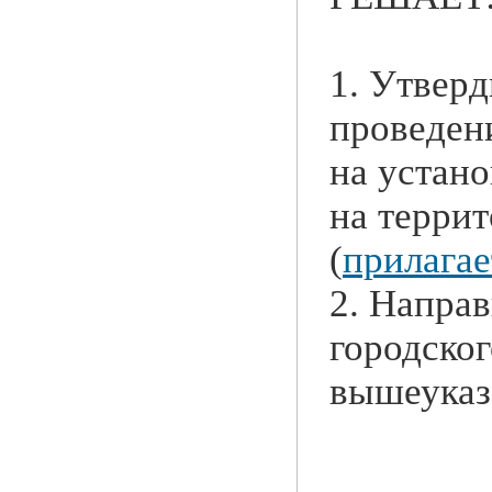
1. Утвер
проведен
на устан
на террит
(
прилагае
2. Направ
городско
вышеуказ