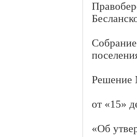
Правобер
Бесланск
Собрание
поселени
Решение
от «15» д
«Об утве