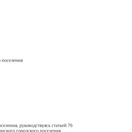
о поселения
селения, руководствуясь статьей 76
анского городского поселения