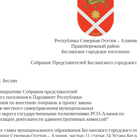
Республика Северная Осетия – Алания
Правобережный район
Бесланское городское поселение
Собрание Представителей Бесланского городског
г. Беслан
нициативе Собрания представителей
ого поселения в Парламент Республики
ния по внесению поправок в проект закона
ов местного самоуправления муниципальных
го округа государственными полномочиями РСО-Алания по
изации деятельности административных комиссий"
е главы муниципального образования Бесланского городского по
ики Северная Осетия – Алания, частью 11 статьи 24 Устава Бесл