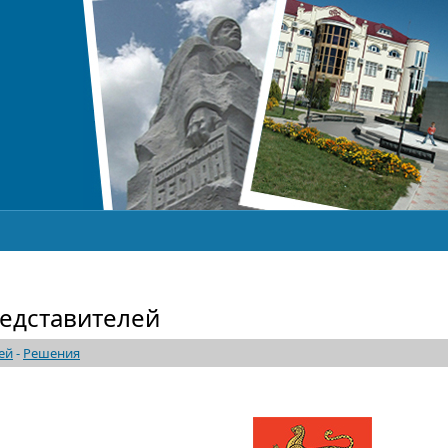
едставителей
ей
-
Решения