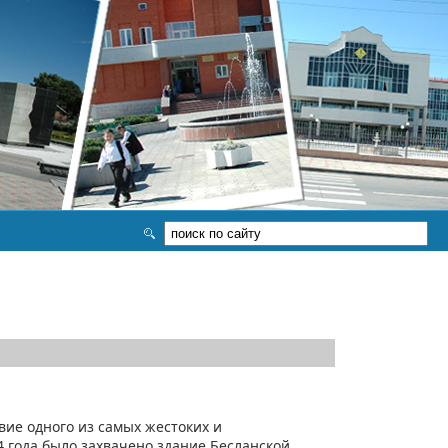
вие одного из самых жестоких и
 года было захвачено здание Бесланской