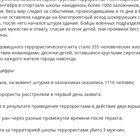
сентября в спортзале школы находилось более 1000 заложников
ля. Весь мир следил за событиями, происходившими в те дни в 
 не оставляла надежда на благоприятный исход шокирующих со
, после чего начался штурм здания. Бойцы военных подразде
е мужество и отвагу, спасая из огня детей, они проявили бес
ины.
удовищного террористического акта стало 335 человеческих жиз
твии инвалидами, десятки детей, оставшихся круглыми сиротам
о каждого жителя города навсегда.
цифры:
м, на момент штурма в заложниках оказались 1116 человек;
ррористы расстреляли в первый день захвата.
а в результате приведения террористами в действие двух взры
т ран через разные промежутки времени после теракта;
та за территорией школы террористами убито 3 мужчин.