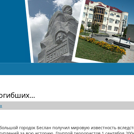
огибших...
х
большой городок Беслан получил мировую известность вследст
уплений за всю историю. Группой террористов 1 сентября 2004