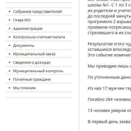
школы №1. С 1 по 3 
их родители и учите
Собрание представителей
до последней минуты
Глава МО
прогремело 2 взрыва
проявили потрясающе
Администрация
стрелявшего в их сп
Контрольно-счетная палата
Результатом этого ч
Документы
оставшихся впоследс
Муниципальный заказ
Это событие изменил
Сведения о доходах
Мы приводим лишь 
Муниципальный контроль
По уточненным данны
Почетные граждане
Мы помним
Из них 17 мужчин те
Погибло 284 человек
13 человек умерли о
В первый день захва