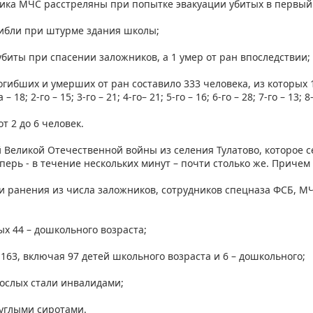
ника МЧС расстреляны при попытке эвакуации убитых в первы
гибли при штурме здания школы;
убиты при спасении заложников, а 1 умер от ран впоследствии;
гибших и умерших от ран составило 333 человека, из которых 1
 18; 2-го – 15; 3-го – 21; 4-го– 21; 5-го – 16; 6-го – 28; 7-го – 13; 8-
от 2 до 6 человек.
й Великой Отечественной войны из селения Тулатово, которое с
перь - в течение нескольких минут – почти столько же. Причем
и ранения из числа заложников, сотрудников спецназа ФСБ, М
рых 44 – дошкольного возраста;
 163, включая 97 детей школьного возраста и 6 – дошкольного;
рослых стали инвалидами;
руглыми сиротами.