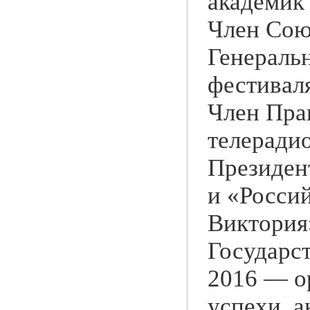
академик
Член Сою
Генераль
фестиваля
Член Пра
телеради
Президен
и «Росси
Виктория
Государс
2016 — о
успехи, 