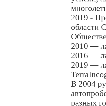
многолет
2019 - П
области
Обществе
2010 — л
2016 — л
2019 — л
TerraInco
В 2004 р
автопроб
разных г