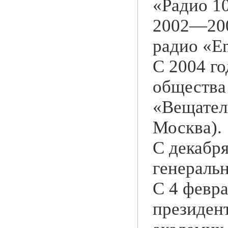
«Радио 10
2002—200
радио «En
С 2004 го
общества
«Вещател
Москва).
С декабр
генераль
С 4 февра
президен