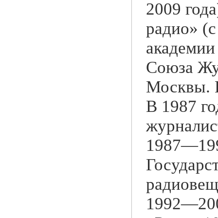
2009 год
радио» (с
академии 
Союза Жу
Москвы. 
В 1987 г
журнали
1987—199
Государс
радиовещ
1992—200