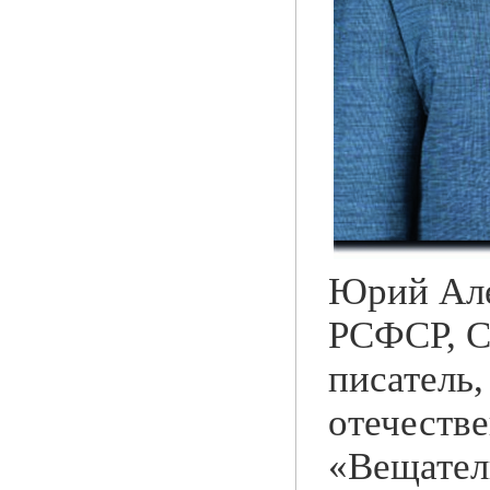
Юрий Алек
РСФСР, С
писатель
отечеств
«Вещател