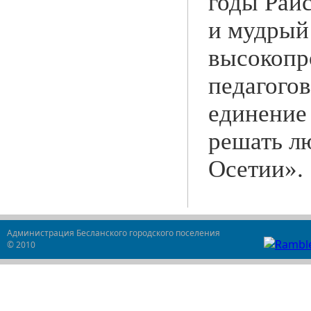
годы Раи
и мудрый
высокопр
педагого
единение
решать л
Осетии».
Администрация Бесланского городского поселения
© 2010