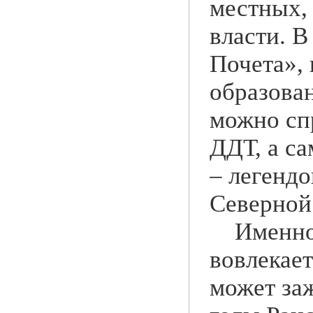
местных,
власти. В
Почета»,
образова
можно сп
ДДТ, а с
– легенд
Северной
Именно о
вовлекает
может за